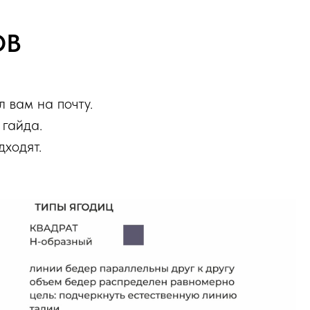
ОВ
 вам на почту.
 гайда.
дходят.