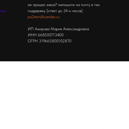
не пришел заказ? напишите на почту в тех.
ьных
поддержку (ответ до 24-х часов)
pa2tern@yandex.ru
ИП Амирова Мария Александровна
ИНН 668500713400
ОГРН 319665800102870