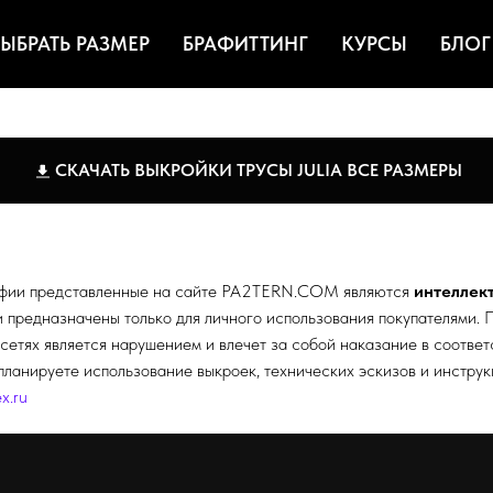
ЫБРАТЬ РАЗМЕР
БРАФИТТИНГ
КУРСЫ
БЛОГ
СКАЧАТЬ ВЫКРОЙКИ ТРУСЫ JULIA ВСЕ РАЗМЕРЫ
афии представленные на сайте
PA2TERN.COM
являются
интеллек
редназначены только для личного использования покупателями. П
сетях является нарушением и влечет за собой наказание в соотве
планируете использование выкроек, технических эскизов и инстру
x.ru