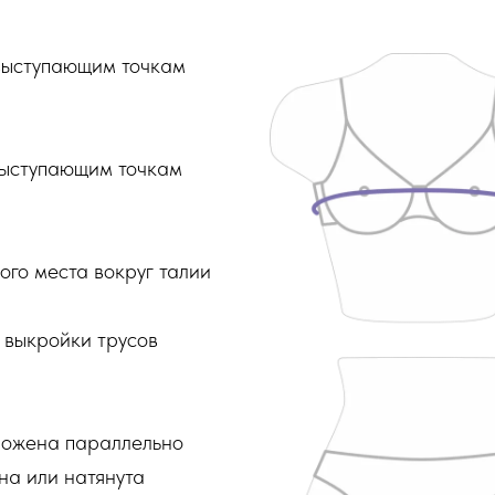
выступающим точкам
выступающим точкам
ого места вокруг талии
 выкройки трусов
ложена параллельно
на или натянута