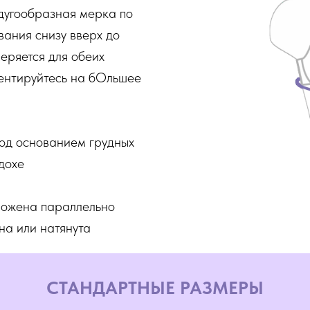
 дугообразная мерка по
ания снизу вверх до
еряется для обеих
иентируйтесь на бОльшее
под основанием грудных
ыдохе
ложена параллельно
на или натянута
СТАНДАРТНЫЕ РАЗМЕРЫ