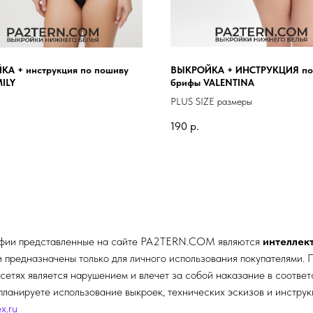
А + инструкция по пошиву
ВЫКРОЙКА + ИНСТРУКЦИЯ по
MILY
брифы VALENTINA
PLUS SIZE размеры
190
р.
афии представленные на сайте
PA2TERN.COM
являются
интеллек
редназначены только для личного использования покупателями. П
сетях является нарушением и влечет за собой наказание в соотве
планируете использование выкроек, технических эскизов и инстру
x.ru