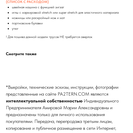
(СПИСОК С РАСХОДОМ)
швейная машина с функцией зигзаг
иглы с маркировкой stretch или super stretch для эластичного материала
ножницы или раскройный нож и мат
портновские булавки
утюг
! Для пошива данной модели трусов НЕ требуется оверлок
Смотрите также
*Выкройки, технические эскизы, инструкции, фотографии
представленные на сайте
PA2TERN.COM
являются
интеллектуальной собственностью
Индивидуального
Предпринимателя Амировой Марии Александровны и
предназначены только для личного использования
покупателями. Передача, перепродажа третьим лицам,
копирование и публичное размещение в сети Интернет,