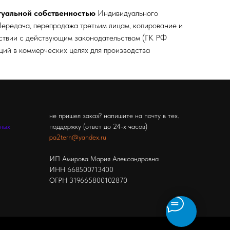
туальной собственностью
Индивидуального
ередача, перепродажа третьим лицам, копирование и
тствии с действующим законодательством (ГК РФ
кций в коммерческих целях для производства
не пришел заказ? напишите на почту в тех.
ьных
поддержку (ответ до 24-х часов)
pa2tern@yandex.ru
ИП Амирова Мария Александровна
ИНН 668500713400
ОГРН 319665800102870