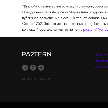
*Выкройки, технические эскизы, инструкции, фотогр
Предпринимателя Амировой Марии Александровны и п
публичное размещение в сети Интернет, социальных 
Статья 1252. Защита исключительных прав). Если вы 
коллекций бренда, напишите на почту
pa2tern@yande
Условия 
Пользова
Договор 
© 2025 PA2TERN.COM