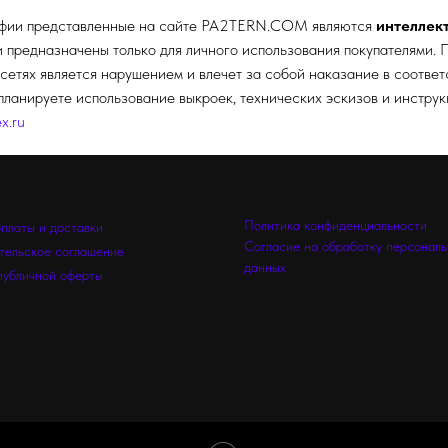
афии представленные на сайте
PA2TERN.COM
являются
интеллек
редназначены только для личного использования покупателями. П
сетях является нарушением и влечет за собой наказание в соотве
планируете использование выкроек, технических эскизов и инстру
x.ru
Политика конфиденциальности
оплаты и доставки
Согласие на обработку персонал
тельское соглашение
данных
публичной оферты