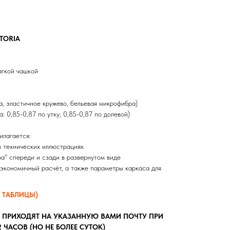
TORIA
гкой чашкой
, эластичное кружево, бельевая микрофибра)
 0,85-0,87 по утку; 0,85-0,87 по долевой)
илагается:
в технических иллюстрациях
а" спереди и сзади в развернутом виде
х экономичный расчёт, а также параметры каркаса для
И ТАБЛИЦЫ)
 ПРИХОДЯТ НА УКАЗАННУЮ ВАМИ ПОЧТУ ПРИ
ЧАСОВ (НО НЕ БОЛЕЕ СУТОК)