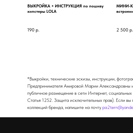
ВЫКРОЙКА + ИНСТРУКЦИЯ по пошиву
МИНИ-КУ
хипстеры LOLA
встроен
190
р.
2 500
р
*Выкройки, технические эскизы, инструкции, фотогр
Предпринимателя Амировой Марии Александровны и п
публичное размещение в сети Интернет, социальных 
Статья 1252. Защита исключительных прав). Если вы 
коллекций бренда, напишите на почту
pa2tern@yande