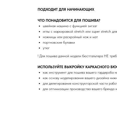
ПОДХОДИТ ДЛЯ НАЧИНАЮЩИХ
ЧТО ПОНАДОБИТСЯ ДЛЯ ПОШИВА?
швейная машина с функцией зигзаг
иглы с маркировкой stretch или super stretch д
ножницы или раскройный нож и мат
портновские булавки
утюг
! Для пошива данной модели бюстгальтера НЕ треб
ИСПОЛЬЗУЙТЕ ВЫКРОЙКУ КАРКАСНОГО БЮСТ
как инструмент для пошива вашего гардероба н
как основу моделирования вашего дизайна нижн
для делегирования конструкторской части рабо
для оптимизации производства вашего бренда 