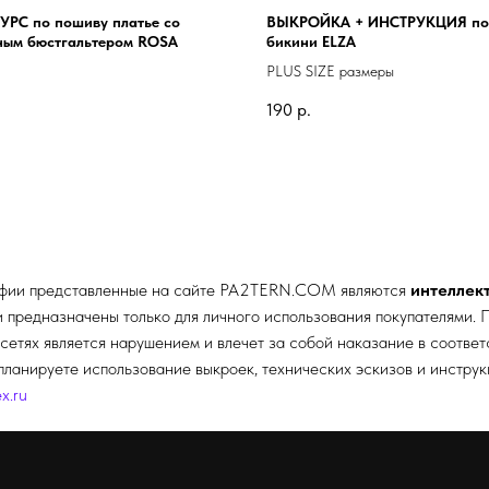
РС по пошиву платье со
ВЫКРОЙКА + ИНСТРУКЦИЯ по
ным бюстгальтером ROSA
бикини ELZA
PLUS SIZE размеры
.
190
р.
афии представленные на сайте
PA2TERN.COM
являются
интеллек
редназначены только для личного использования покупателями. П
сетях является нарушением и влечет за собой наказание в соотве
планируете использование выкроек, технических эскизов и инстру
x.ru