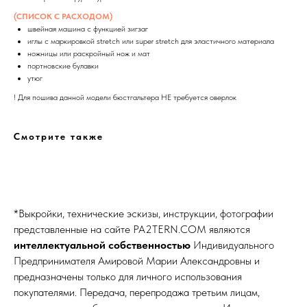
(СПИСОК С РАСХОДОМ)
швейная машина с функцией зигзаг
иглы с маркировкой stretch или super stretch для эластичного материала
ножницы или раскройный нож и мат
портновские булавки
утюг
! Для пошива данной модели бюстгальтера НЕ требуется оверлок
Смотрите также
*Выкройки, технические эскизы, инструкции, фотографии
представленные на сайте
PA2TERN.COM
являются
интеллектуальной собственностью
Индивидуального
Предпринимателя Амировой Марии Александровны и
предназначены только для личного использования
покупателями. Передача, перепродажа третьим лицам,