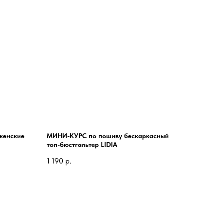
женские
МИНИ-КУРС по пошиву бескаркасный
топ-бюстгальтер LIDIA
1 190
р.