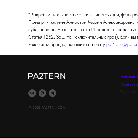
*Выкройки, технические эскизы, инструкции, фотогр
Предпринимателя Амировой Марии Александровны и п
публичное размещение в сети Интернет, социальных 
Статья 1252. Защита исключительных прав). Если вы 
коллекций бренда, напишите на почту
pa2tern@yande
Условия 
Пользова
Договор 
© 2025 PA2TERN.COM