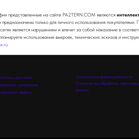
афии представленные на сайте
PA2TERN.COM
являются
интеллек
редназначены только для личного использования покупателями. П
сетях является нарушением и влечет за собой наказание в соотве
планируете использование выкроек, технических эскизов и инстру
x.ru
Политика конфиденциальности
оплаты и доставки
Согласие на обработку персонал
тельское соглашение
данных
публичной оферты