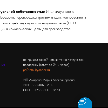
туальной собственностью
Индивидуального
ередача, перепродажа третьим лицам, копирование и
тствии с действующим законодательством (ГК РФ
кций в коммерческих целях для производства
не пришел заказ? напишите на почту в тех.
ьных
поддержку (ответ до 24-х часов)
pa2tern@yandex.ru
ИП Амирова Мария Александровна
ИНН 668500713400
ОГРН 319665800102870