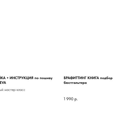
КА + ИНСТРУКЦИЯ по пошиву
БРАФИТТИНГ КНИГА подбор
 EVA
бюстгальтера
ый мастер-класс
1 990
р.