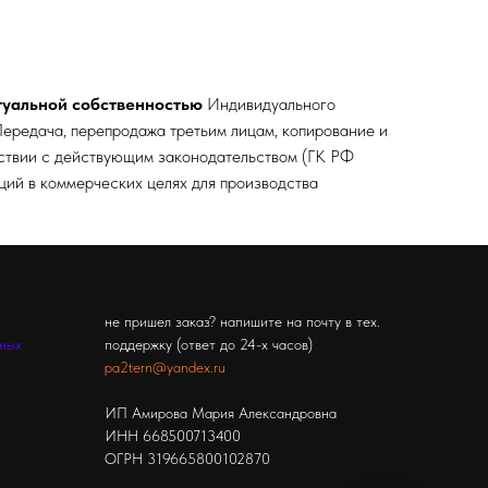
туальной собственностью
Индивидуального
ередача, перепродажа третьим лицам, копирование и
тствии с действующим законодательством (ГК РФ
кций в коммерческих целях для производства
не пришел заказ? напишите на почту в тех.
ьных
поддержку (ответ до 24-х часов)
pa2tern@yandex.ru
ИП Амирова Мария Александровна
ИНН 668500713400
ОГРН 319665800102870