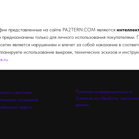
афии представленные на сайте
PA2TERN.COM
являются
интеллек
редназначены только для личного использования покупателями. П
сетях является нарушением и влечет за собой наказание в соотве
планируете использование выкроек, технических эскизов и инстру
x.ru
Политика конфиденциальности
оплаты и доставки
Согласие на обработку персонал
тельское соглашение
данных
публичной оферты