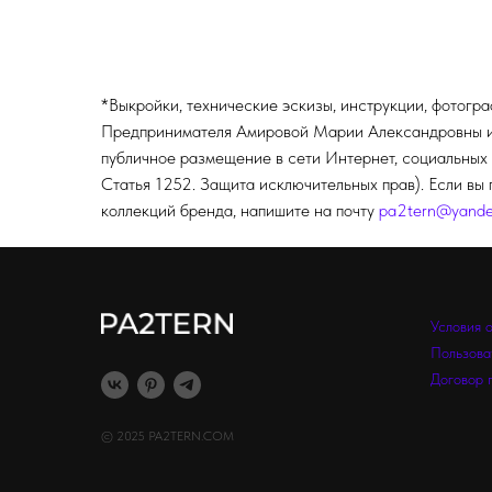
*Выкройки, технические эскизы, инструкции, фотогр
Предпринимателя Амировой Марии Александровны и п
публичное размещение в сети Интернет, социальных 
Статья 1252. Защита исключительных прав). Если вы 
коллекций бренда, напишите на почту
pa2tern@yande
Условия 
Пользова
Договор 
© 2025 PA2TERN.COM