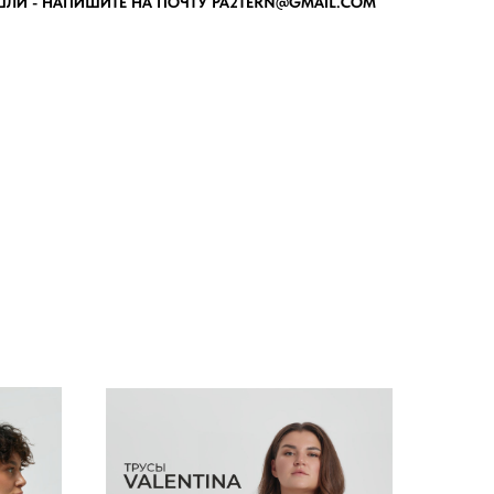
ШЛИ - НАПИШИТЕ НА ПОЧТУ PA2TERN@GMAIL.COM