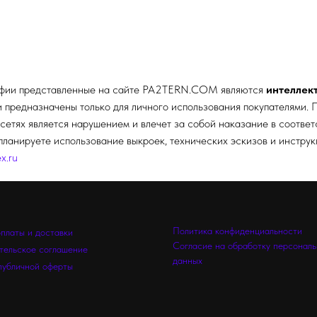
афии представленные на сайте
PA2TERN.COM
являются
интеллек
редназначены только для личного использования покупателями. П
сетях является нарушением и влечет за собой наказание в соотве
планируете использование выкроек, технических эскизов и инстру
x.ru
Политика конфиденциальности
оплаты и доставки
Согласие на обработку персонал
тельское соглашение
данных
публичной оферты