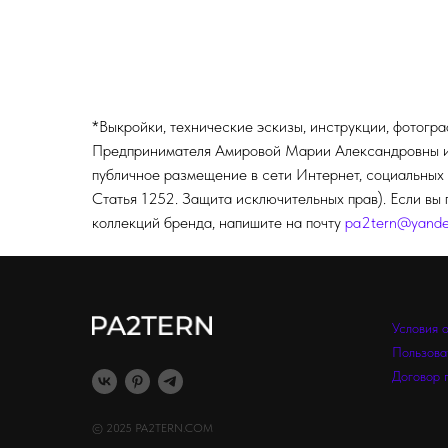
*Выкройки, технические эскизы, инструкции, фотогр
Предпринимателя Амировой Марии Александровны и п
публичное размещение в сети Интернет, социальных 
Статья 1252. Защита исключительных прав). Если вы 
коллекций бренда, напишите на почту
pa2tern@yande
Условия 
Пользова
Договор 
© 2025 PA2TERN.COM