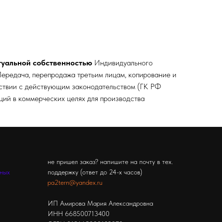
туальной собственностью
Индивидуального
ередача, перепродажа третьим лицам, копирование и
тствии с действующим законодательством (ГК РФ
кций в коммерческих целях для производства
не пришел заказ? напишите на почту в тех.
ьных
поддержку (ответ до 24-х часов)
pa2tern@yandex.ru
ИП Амирова Мария Александровна
ИНН 668500713400