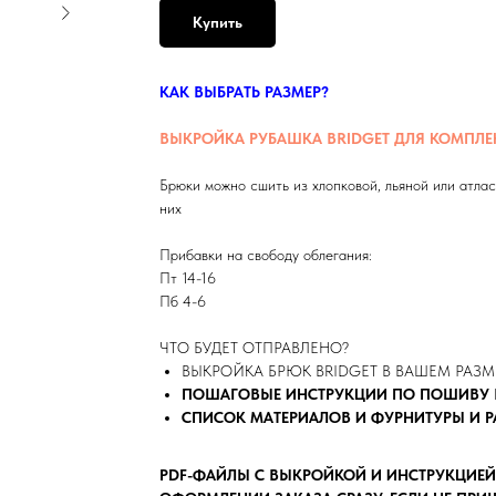
Купить
КАК ВЫБРАТЬ РАЗМЕР?
ВЫКРОЙКА РУБАШКА BRIDGET ДЛЯ КОМПЛЕ
Брюки можно сшить из хлопковой, льяной или атлас
них
Прибавки на свободу облегания:
Пт 14-16
Пб 4-6
ЧТО БУДЕТ ОТПРАВЛЕНО?
ВЫКРОЙКА БРЮК BRIDGET В ВАШЕМ РАЗМ
ПОШАГОВЫЕ ИНСТРУКЦИИ ПО ПОШИВУ 
СПИСОК МАТЕРИАЛОВ И ФУРНИТУРЫ И 
PDF-ФАЙЛЫ С ВЫКРОЙКОЙ И ИНСТРУКЦИЕЙ