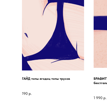
ГАЙД типы ягодиц типы трусов
БРАФИТ
бюстгал
190
р.
1 990
р.