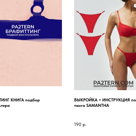
ТИНГ КНИГА подбор
ВЫКРОЙКА + ИНСТРУКЦИЯ по
ьтера
танга SAMANTHA
190
р.