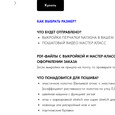
Купить
КАК ВЫБРАТЬ РАЗМЕР?
ЧТО БУДЕТ ОТПРАВЛЕНО?
ВЫКРОЙКА ПЕРЧАТКИ NATASHA В ВАШЕМ 
ПОШАГОВЫЙ ВИДЕО МАСТЕР-КЛАСС
PDF-ФАЙЛЫ С ВЫКРОЙКОЙ И МАСТЕР-КЛАС
ОФОРМЛЕНИИ ЗАКАЗА
(если выкройка не пришла на почту, то проверьте 
ЧТО ПОНАДОБИТСЯ ДЛЯ ПОШИВА?
эластичное полотно (бельевой атлас с эластан
(коэффициент растяжимости полотна по утку 0,85
швейная машина с функцией зигзаг
иглы с маркировкой stretch или super stretch д
ножницы или раскройный нож и мат
портновские булавки