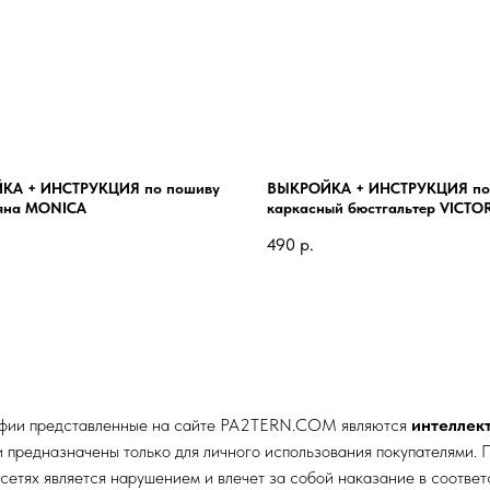
КА + ИНСТРУКЦИЯ по пошиву
ВЫКРОЙКА + ИНСТРУКЦИЯ по
яна MONICA
каркасный бюстгальтер VICTO
490
р.
афии представленные на сайте
PA2TERN.COM
являются
интеллек
редназначены только для личного использования покупателями. П
сетях является нарушением и влечет за собой наказание в соотве