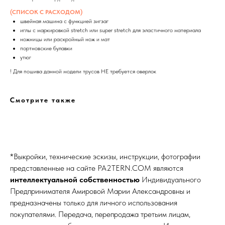
(СПИСОК С РАСХОДОМ)
швейная машина с функцией зигзаг
иглы с маркировкой stretch или super stretch для эластичного материала
ножницы или раскройный нож и мат
портновские булавки
утюг
! Для пошива данной модели трусов НЕ требуется оверлок
Смотрите также
*Выкройки, технические эскизы, инструкции, фотографии
представленные на сайте
PA2TERN.COM
являются
интеллектуальной собственностью
Индивидуального
Предпринимателя Амировой Марии Александровны и
предназначены только для личного использования
покупателями. Передача, перепродажа третьим лицам,