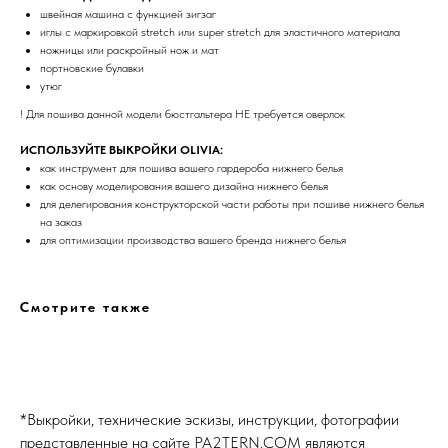
швейная машина с функцией зигзаг
иглы с маркировкой stretch или super stretch для эластичного материала
ножницы или раскройный нож и мат
портновские булавки
утюг
! Для пошива данной модели бюстгальтера НЕ требуется оверлок
ИСПОЛЬЗУЙТЕ ВЫКРОЙКИ OLIVIA:
как инструмент для пошива вашего гардероба нижнего белья
как основу моделирования вашего дизайна нижнего белья
для делегирования конструкторской части работы при пошиве нижнего белья
на заказ
для оптимизации производства вашего бренда нижнего белья
Смотрите также
*Выкройки, технические эскизы, инструкции, фотографии
представленные на сайте
PA2TERN.COM
являются