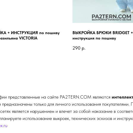
КА + ИНСТРУКЦИЯ по пошиву
ВЫКРОЙКА БРЮКИ BRIDGET +
разильяна VICTORIA
инструкция по пошиву
290
р.
афии представленные на сайте
PA2TERN.COM
являются
интеллек
редназначены только для личного использования покупателями. П
сетях является нарушением и влечет за собой наказание в соотве
планируете использование выкроек, технических эскизов и инстру
x.ru