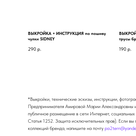
ВЫКРОЙКА + ИНСТРУКЦИЯ по пошиву
ВЫКРОЙ
чулки SIDNEY
трусы б
290
р.
190
р.
*Выкройки, технические эскизы, инструкции, фотогр
Предпринимателя Амировой Марии Александровны и п
публичное размещение в сети Интернет, социальных 
Статья 1252. Защита исключительных прав). Если вы 
коллекций бренда, напишите на почту
pa2tern@yande