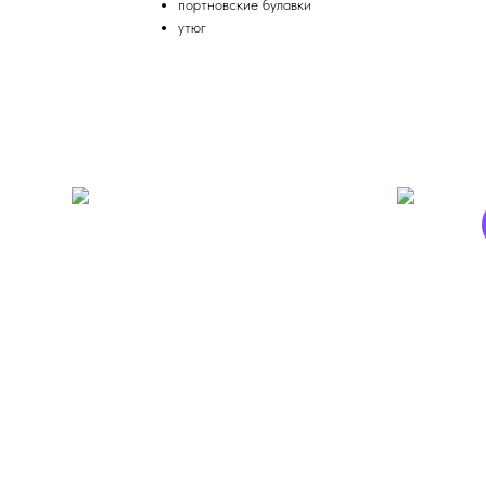
портновские булавки
утюг