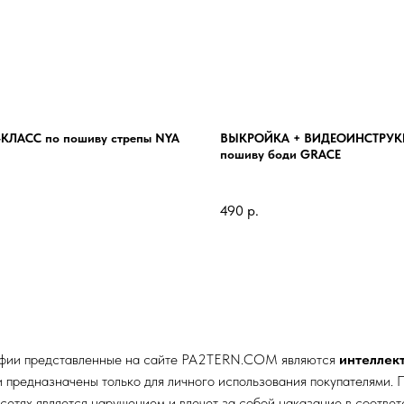
КЛАСС по пошиву стрепы NYA
ВЫКРОЙКА + ВИДЕОИНСТРУК
пошиву боди GRACE
490
р.
афии представленные на сайте
PA2TERN.COM
являются
интеллек
редназначены только для личного использования покупателями. П
сетях является нарушением и влечет за собой наказание в соотве